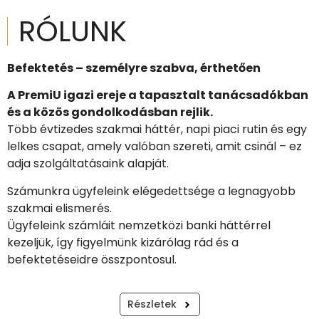
RÓLUNK
Befektetés – személyre szabva, érthetőe
n
A
PremiU
igazi ereje a tapasztalt tanácsadókban
és a közös gondolkodásban rejlik.
Több évtizedes szakmai háttér, napi piaci rutin és egy
lelkes csapat, amely valóban szereti, amit csinál – ez
adja szolgáltatásaink alapját.
Számunkra ügyfeleink elégedettsége a legnagyobb
szakmai elismerés.
Ügyfeleink számláit nemzetközi banki háttérrel
kezeljük, így figyelmünk kizárólag rád és a
befektetéseidre összpontosul.
Részletek