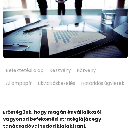
Befektetési alap
Részvény
Kötvény
Állampapír
Likviditáskezelés
Határidős ügyletek
Erősségünk, hogy magán és vállalkozói
vagyonod befektetési stratégiáját egy
tanácsadóval tudod kialakítani.