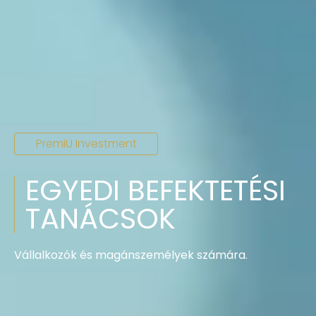
PremiU Investment
EGYEDI BEFEKTETÉSI
TANÁCSOK
Vállalkozók és magánszemélyek számára.