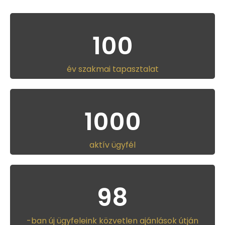
100
év szakmai tapasztalat
1000
aktív ügyfél
98
-ban új ügyfeleink közvetlen ajánlások útján