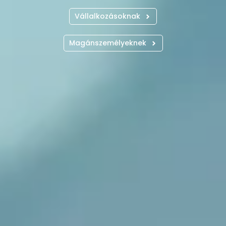
Vállalkozásoknak
Magánszemélyeknek