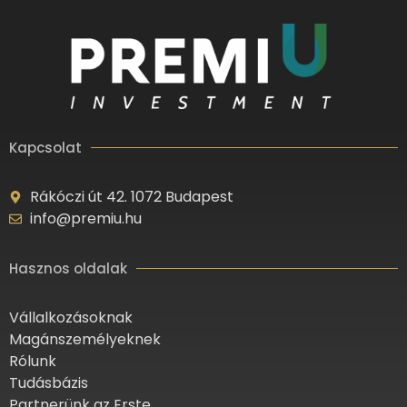
Kapcsolat
Rákóczi út 42. 1072 Budapest
info@premiu.hu
Hasznos oldalak
Vállalkozásoknak
Magánszemélyeknek
Rólunk
Tudásbázis
Partnerünk az Erste