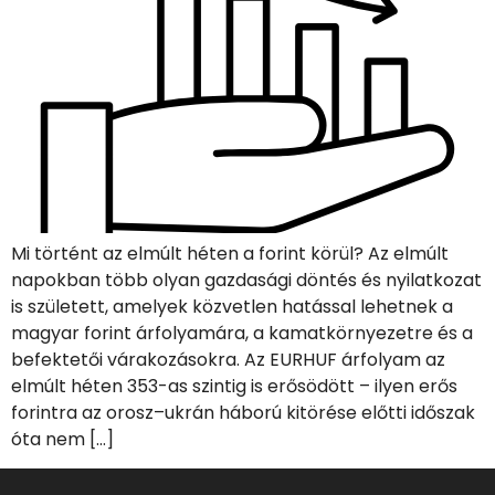
Mi történt az elmúlt héten a forint körül? Az elmúlt
napokban több olyan gazdasági döntés és nyilatkozat
is született, amelyek közvetlen hatással lehetnek a
magyar forint árfolyamára, a kamatkörnyezetre és a
befektetői várakozásokra. Az EURHUF árfolyam az
elmúlt héten 353-as szintig is erősödött – ilyen erős
forintra az orosz–ukrán háború kitörése előtti időszak
óta nem […]