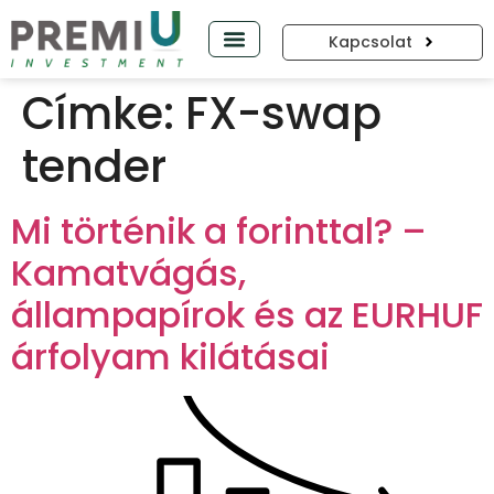
Kapcsolat
PREMIUP PODCAST
Címke:
FX-swap
tender
Mi történik a forinttal? –
Kamatvágás,
állampapírok és az EURHUF
árfolyam kilátásai