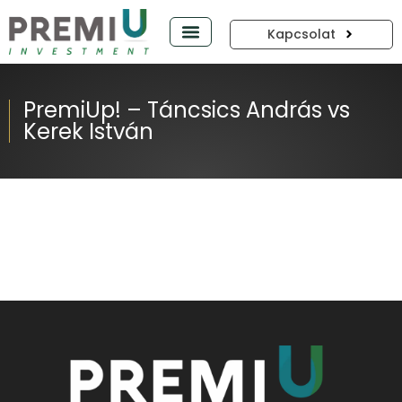
Kapcsolat
PREMIUP PODCAST
PremiUp! – Táncsics András vs
Kerek István