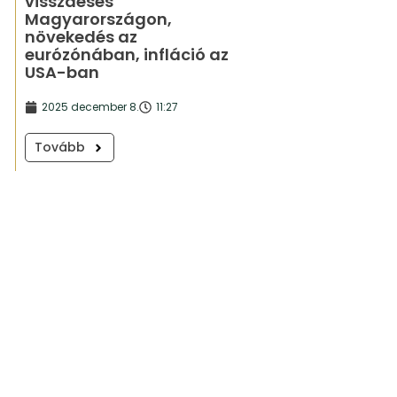
visszaesés
Magyarországon,
növekedés az
eurózónában, infláció az
USA-ban
2025 december 8.
11:27
Tovább