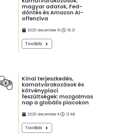
kamatvárakozások:
magyar adatok, Fed-
döntés és Amazon AI-
offenzíva
2025 december 10.
15:21
Tovább
Kínai terjeszkedés,
kamatvárakozások és
kötvénypiaci
feszültségek: mozgalmas
nap a globális piacokon
2025 december 4.
12:48
Tovább