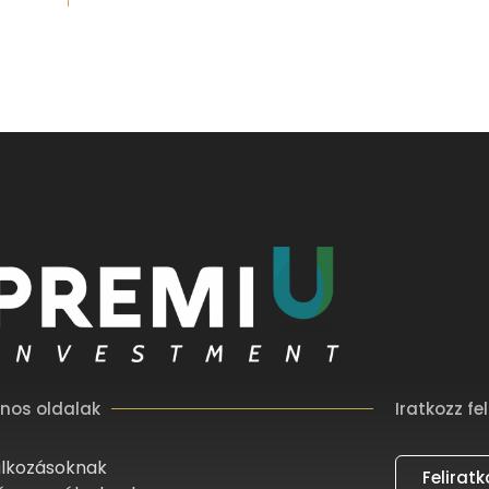
nos oldalak
Iratkozz fel
alkozásoknak
Felirat