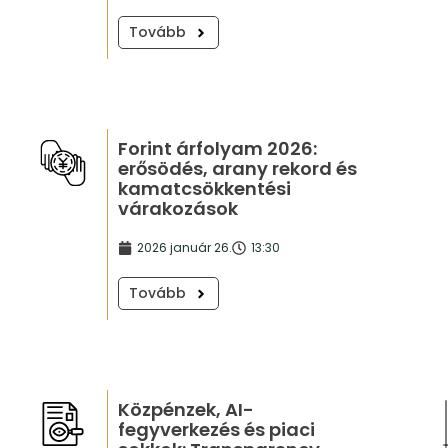
Tovább
Forint árfolyam 2026:
erősödés, arany rekord és
kamatcsökkentési
várakozások
2026 január 26.
13:30
Tovább
Közpénzek, AI-
fegyverkezés és piaci