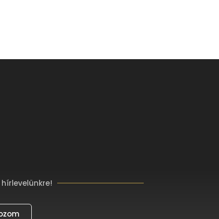
 hírlevelünkre!
kozom