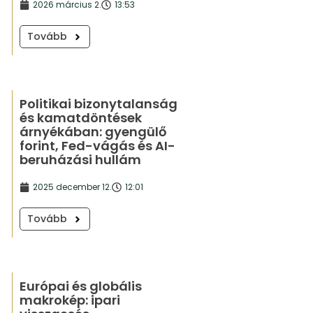
2026 március 2.
13:53
Tovább
Politikai bizonytalanság
és kamatdöntések
árnyékában: gyengülő
forint, Fed-vágás és AI-
beruházási hullám
2025 december 12.
12:01
Tovább
Európai és globális
makrokép: ipari