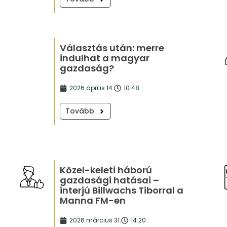
Választás után: merre
indulhat a magyar
gazdaság?
2026 április 14.
10:48
Tovább
Közel-keleti háború
gazdasági hatásai –
interjú Billwachs Tiborral a
Manna FM-en
2026 március 31.
14:20