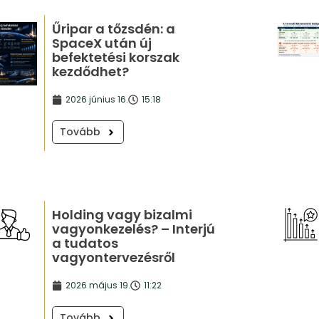
Űripar a tőzsdén: a
SpaceX után új
befektetési korszak
kezdődhet?
2026 június 16.
15:18
Tovább
Holding vagy bizalmi
vagyonkezelés? – Interjú
a tudatos
vagyontervezésről
2026 május 19.
11:22
Tovább