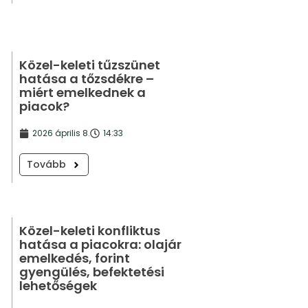
Közel-keleti tűzszünet
hatása a tőzsdékre –
miért emelkednek a
piacok?
2026 április 8.
14:33
Tovább
Közel-keleti konfliktus
hatása a piacokra: olajár
emelkedés, forint
gyengülés, befektetési
lehetőségek