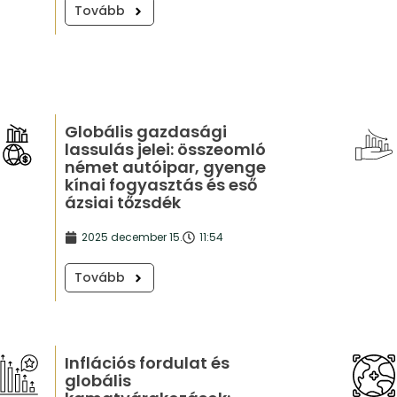
Tovább
Globális gazdasági
lassulás jelei: összeomló
német autóipar, gyenge
kínai fogyasztás és eső
ázsiai tőzsdék
2025 december 15.
11:54
Tovább
Inflációs fordulat és
globális