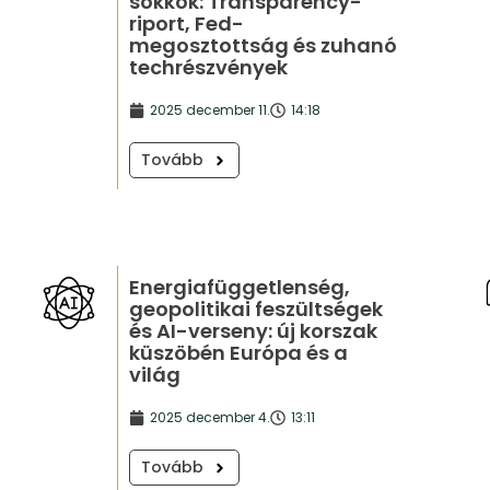
sokkok: Transparency-
riport, Fed-
megosztottság és zuhanó
techrészvények
2025 december 11.
14:18
Tovább
Energiafüggetlenség,
geopolitikai feszültségek
és AI-verseny: új korszak
küszöbén Európa és a
világ
2025 december 4.
13:11
Tovább