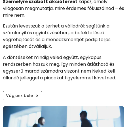
Személyre szabott akciótervet
kapsz, amely
világosan megmutatja, mire érdemes fókuszálnod – és
mire nem.
Ezután levesszük a terhet a válladról: segítünk a
számlanyitás ügyintézésében, a befektetések
végrehajtását és a menedzsmentjét pedig teljes
egészében átvállaljuk.
A döntéseket mindig veled együtt, egykapus
rendszerben hozzuk meg, így minden átlátható és
egyszerű marad számodra viszont nem Neked kell
állandó jelleggel a piacokat figyelemmel követned.
Vágjunk bele