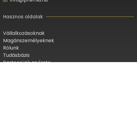
Hasznos oldalak
Vállalkozásoknak
Magánszemélyeknek
Rólunk
Tudásbázis
Partnerünk az Erste
Munkaerő fejlesztési támogatás
Iratkozz fel hírlevelünkre!
Feliratkozom