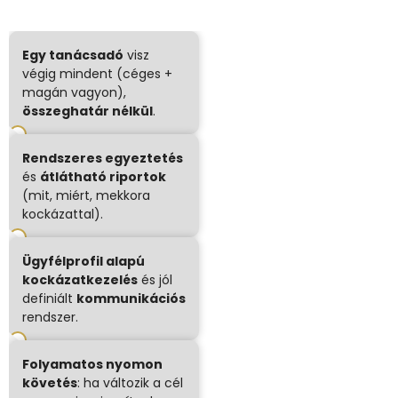
Egy tanácsadó
visz
végig mindent (céges +
magán vagyon),
összeghatár nélkül
.
Rendszeres egyeztetés
és
átlátható riport
ok
(mit, miért, mekkora
kockázattal).
Ügyfélprofil alapú
kockázatkezelés
és jól
definiált
kommunikációs
rendszer.
Folyamatos nyomon
követés
: ha változik a cél