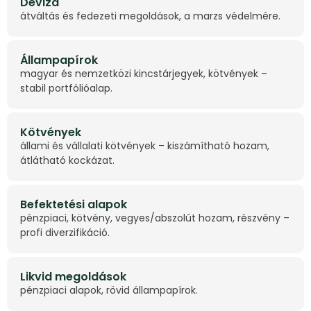
Deviza
átváltás és fedezeti megoldások, a marzs védelmére.
Állampapírok
magyar és nemzetközi kincstárjegyek, kötvények –
stabil portfólióalap.
Kötvények
állami és vállalati kötvények – kiszámítható hozam,
átlátható kockázat.
Befektetési alapok
pénzpiaci, kötvény, vegyes/abszolút hozam, részvény –
profi diverzifikáció.
Likvid megoldások
pénzpiaci alapok, rövid állampapírok.