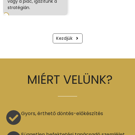
vagy a piac, igazítunk a
stratégián.
Kezdjük
MIÉRT VELÜNK?
Gyors, érthető döntés-előkészítés
Független befektetési tanácsadó szemlélet