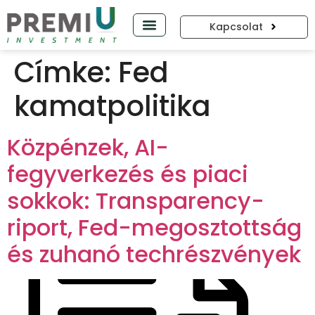
Kapcsolat
PREMIUP PODCAST
Címke:
Fed
kamatpolitika
Közpénzek, AI-
fegyverkezés és piaci
sokkok: Transparency-
riport, Fed-megosztottság
és zuhanó techrészvények