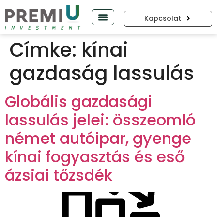
Kapcsolat
PREMIUP PODCAST
Címke:
kínai
gazdaság lassulás
Globális gazdasági
lassulás jelei: összeomló
német autóipar, gyenge
kínai fogyasztás és eső
ázsiai tőzsdék