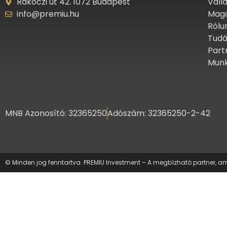
Rákóczi út 42. 1072 Budapest
Váll
info@premiu.hu
Mag
Rólu
Tudá
Part
Munk
MNB Azonosító: 32365250
Adószám: 32365250-2-42
© Minden jog fenntartva. PREMIU Investment – A megbízható partner, ame