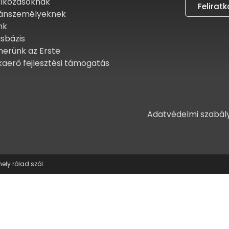
alkozásoknak
Felirat
ánszemélyeknek
nk
sbázis
nerünk az Erste
aerő fejlesztési támogatás
Adatvédelmi szabál
ly rólad szól.