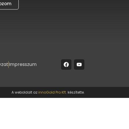
kozom
yzat
Impresszum
A weboldalt az
innoGold Pro Kft.
készítette.