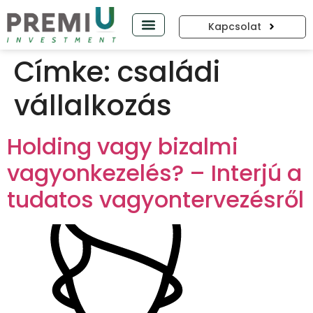
Kapcsolat
PREMIUP PODCAST
Címke:
családi
vállalkozás
Holding vagy bizalmi
vagyonkezelés? – Interjú a
tudatos vagyontervezésről