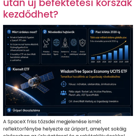
után új befektetési korszak
kezdődhet?
A SpaceX friss tőzsdei megjelenése ismét
reflektorfénybe helyezte az űripart, amelyet sokáig