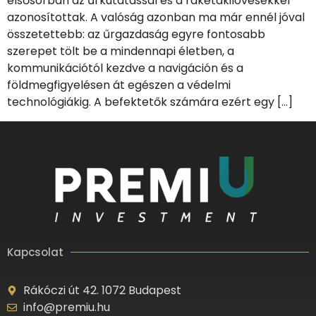
elsősorban az űrkutatással és a rakétakilövésekkel
azonosítottak. A valóság azonban ma már ennél jóval
összetettebb: az űrgazdaság egyre fontosabb
szerepet tölt be a mindennapi életben, a
kommunikációtól kezdve a navigáción és a
földmegfigyelésen át egészen a védelmi
technológiákig. A befektetők számára ezért egy […]
Kapcsolat
Rákóczi út 42. 1072 Budapest
info@premiu.hu