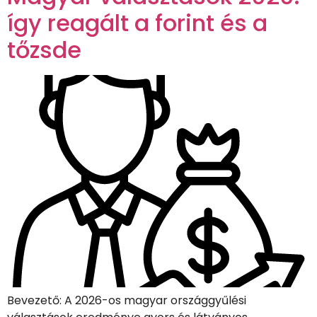
így reagált a forint és a
tőzsde
Bevezető: A 2026-os magyar országgyűlési