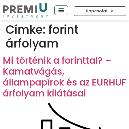
Kapcsolat
PREMIUP PODCAST
Címke:
forint
árfolyam
Mi történik a forinttal? –
Kamatvágás,
állampapírok és az EURHUF
árfolyam kilátásai