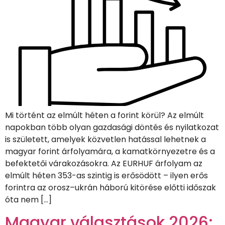
Mi történt az elmúlt héten a forint körül? Az elmúlt
napokban több olyan gazdasági döntés és nyilatkozat
is született, amelyek közvetlen hatással lehetnek a
magyar forint árfolyamára, a kamatkörnyezetre és a
befektetői várakozásokra. Az EURHUF árfolyam az
elmúlt héten 353-as szintig is erősödött – ilyen erős
forintra az orosz–ukrán háború kitörése előtti időszak
óta nem […]
Magyar választások 2026: