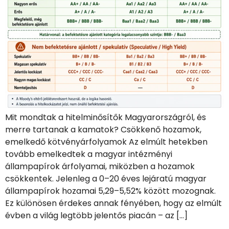
Mit mondtak a hitelminősítők Magyarországról, és
merre tartanak a kamatok? Csökkenő hozamok,
emelkedő kötvényárfolyamok Az elmúlt hetekben
tovább emelkedtek a magyar intézményi
állampapírok árfolyamai, miközben a hozamok
csökkentek. Jelenleg a 0–20 éves lejáratú magyar
állampapírok hozamai 5,29–5,52% között mozognak.
Ez különösen érdekes annak fényében, hogy az elmúlt
évben a világ legtöbb jelentős piacán – az […]